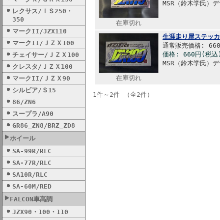
MSR（鈴木学氏）
レクサス/ＩＳ250・
350
在庫切れ
マークII/JZX110
生涯走り屋ステッカー
マークII/ＪＺＸ100
通常販売価格: 66
価格: 660円(税込
チェイサー/ＪＺＸ100
MSR（鈴木学氏）
クレスタ/ＪＺＸ100
在庫切れ
マークII/ＪＺＸ90
シルビア/Ｓ15
1件～2件 （全2件）
86/ZN6
スープラ/A90
GR86_ZN8/BRZ_ZD8
ホイール
SA-99R/RLC
SA-77R/RLC
SA10R/RLC
SA-60M/RED
FALCON車高調
JZX90・100・110