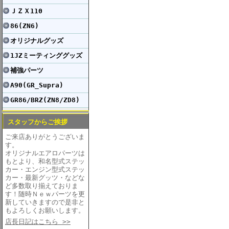
ＪＺＸ110
86(ZN6)
オリジナルグッズ
1JZミーティンググッズ
補強パーツ
A90(GR_Supra)
GR86/BRZ(ZN8/ZD8)
スタッフからご挨拶
ご来店ありがとうございま
す。
オリジナルエアロパーツは
もとより、和名型式ステッ
カー・エンジン型式ステッ
カー・最新グッツ・などな
ど多数取り揃えておりま
す！随時Ｎｅｗパーツを更
新していきますので是非と
もよろしくお願いします。
店長日記はこちら >>