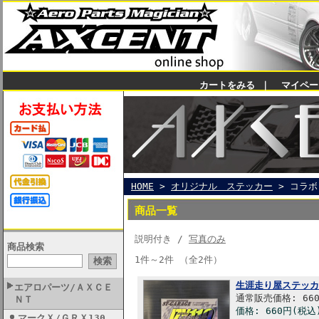
カートをみる
｜
マイペー
HOME
>
オリジナル ステッカー
> コラボ
商品一覧
説明付き /
写真のみ
商品検索
1件～2件 （全2件）
生涯走り屋ステッカー
エアロパーツ/ＡＸＣＥ
通常販売価格: 66
ＮＴ
価格: 660円(税込
マークＸ/ＧＲＸ130