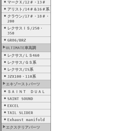
マークＸ/12＃・13＃
アリスト/14＃＆16＃系
クラウン/17＃・18＃・
200
レクサスＩＳ/250・
350
GR86/BRZ
ULTIMATE車高調
レクサス/ＬＳ460
レクサス/ＧＳ系
レクサス/IS系
JZX100・110系
エキゾーストパーツ
ＳＡＩＮＴ ＤＵＡＬ
SAINT SOUND
EXCEL
TAIL SLIDER
Exhaust manifold
エクステリアパーツ