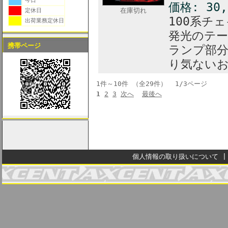
今日
価格: 30
在庫切れ
定休日
100系チ
出荷業務定休日
発光のテ
携帯ページ
ランプ部
り気ない
1件～10件 （全29件） 1/3ページ
1
2
3
次へ
最後へ
個人情報の取り扱いについて