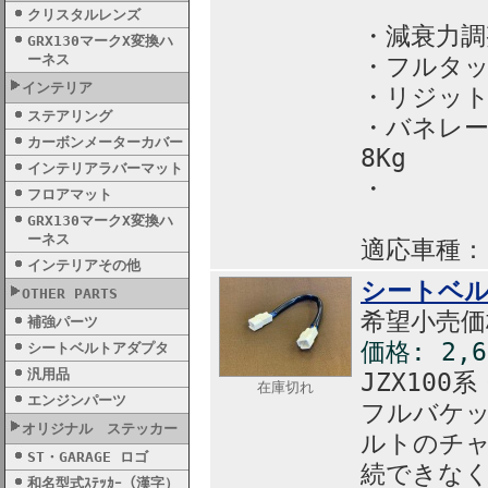
クリスタルレンズ
・減衰力調
GRX130マークX変換ハ
ーネス
・フルタ
インテリア
・リジッ
ステアリング
・バネレー
カーボンメーターカバー
8Kg
インテリアラバーマット
・ 11
フロアマット
GRX130マークX変換ハ
ーネス
適応車種：Ｊ
インテリアその他
シートベ
OTHER PARTS
希望小売価格
補強パーツ
価格: 2,
シートベルトアダプタ
汎用品
JZX10
在庫切れ
エンジンパーツ
フルバケ
オリジナル ステッカー
ルトのチ
ST・GARAGE ロゴ
続できなく
和名型式ｽﾃｯｶｰ（漢字）