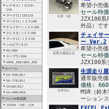
希望小売価格
レクサス/ＩＳ250・
350
セール特価:
マークII/JZX110
在庫 3個
JZX10
マークII/ＪＺＸ100
外品）です
チェイサー/ＪＺＸ100
クレスタ/ＪＺＸ100
チェイサー
マークII/ＪＺＸ90
ー Ver.2
シルビア/Ｓ15
希望小売価格
86/ZN6
在庫を確認する
セール特価:
スープラ/A90
JZX10
GR86_ZN8/BRZ_ZD8
ホイール
生涯走り屋
SA-99R/RLC
通常販売価格
SA-77R/RLC
価格: 66
SA10R/RLC
在庫切れ
MSR（鈴
SA-60M/RED
ーション
FALCON車高調
JZX90・100・110
EXCEL Ex