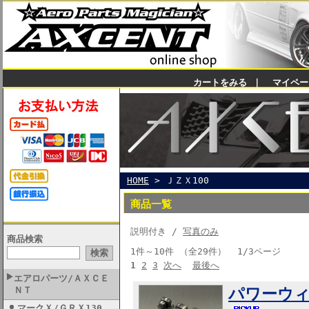
カートをみる
｜
マイペー
HOME
> ＪＺＸ100
商品一覧
説明付き /
写真のみ
商品検索
1件～10件 （全29件） 1/3ページ
1
2
3
次へ
最後へ
エアロパーツ/ＡＸＣＥ
ＮＴ
パワーウィン
マークＸ/ＧＲＸ130