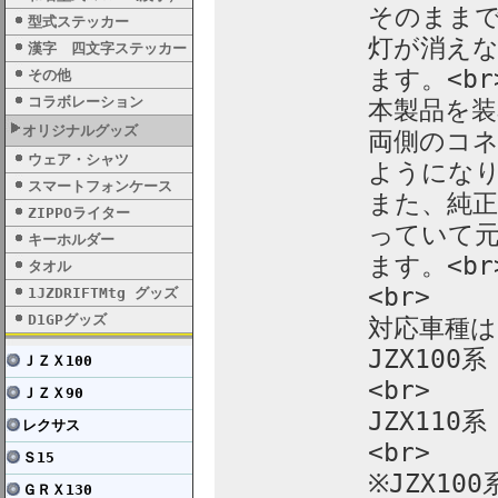
そのまま
型式ステッカー
灯が消え
漢字 四文字ステッカー
ます。<br
その他
コラボレーション
本製品を
オリジナルグッズ
両側のコ
ウェア・シャツ
ようになり
スマートフォンケース
また、純
ZIPPOライター
っていて
キーホルダー
ます。<br
タオル
<br>
1JZDRIFTMtg グッズ
D1GPグッズ
対応車種は、
JZX10
ＪＺＸ100
<br>
ＪＺＸ90
JZX110
レクサス
<br>
Ｓ15
※JZX10
ＧＲＸ130