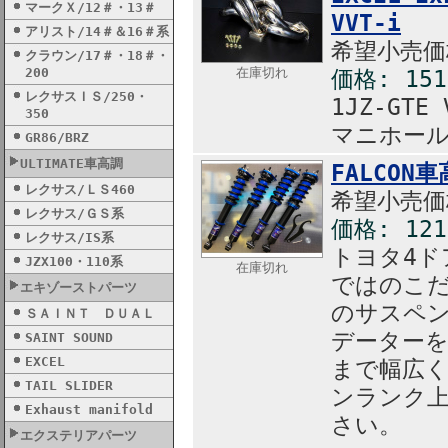
マークＸ/12＃・13＃
VVT-i
アリスト/14＃＆16＃系
希望小売価格
クラウン/17＃・18＃・
200
在庫切れ
価格: 15
レクサスＩＳ/250・
1JZ-GT
350
マニホー
GR86/BRZ
ULTIMATE車高調
FALCON
レクサス/ＬＳ460
希望小売価格
レクサス/ＧＳ系
価格: 12
レクサス/IS系
トヨタ4ド
JZX100・110系
在庫切れ
ではのこ
エキゾーストパーツ
のサスペン
ＳＡＩＮＴ ＤＵＡＬ
データー
SAINT SOUND
EXCEL
まで幅広
TAIL SLIDER
ンランク
Exhaust manifold
さい。
エクステリアパーツ