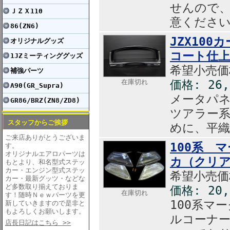
せんので
ＪＺＸ110
意くださ
86(ZN6)
JZX10
オリジナルグッズ
コート仕
1JZミーティンググッズ
希望小売価格
補強パーツ
在庫切れ
価格: 26
A90(GR_Supra)
メータパ
GR86/BRZ(ZN8/ZD8)
ツアラー
スタッフからご挨拶
めに、平
ご来店ありがとうございま
100系 
す。
オリジナルエアロパーツは
カ（クリ
もとより、和名型式ステッ
カー・エンジン型式ステッ
希望小売価格
カー・最新グッツ・などな
ど多数取り揃えておりま
価格: 20
在庫切れ
す！随時Ｎｅｗパーツを更
100系マ
新していきますので是非と
もよろしくお願いします。
ルコーナ
店長日記はこちら >>