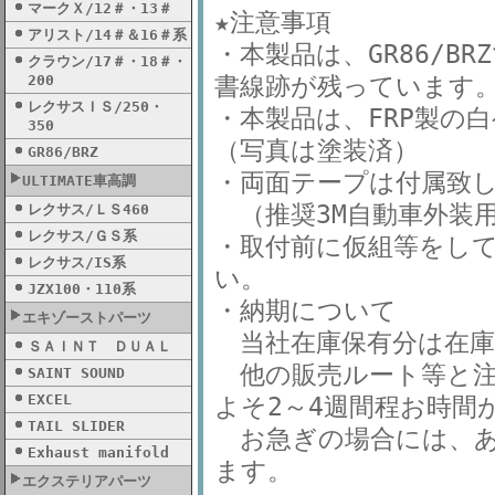
マークＸ/12＃・13＃
★注意事項
アリスト/14＃＆16＃系
・本製品は、GR86/B
クラウン/17＃・18＃・
200
書線跡が残っています
レクサスＩＳ/250・
・本製品は、FRP製の
350
（写真は塗装済）
GR86/BRZ
・両面テープは付属致
ULTIMATE車高調
（推奨3M自動車外装用の
レクサス/ＬＳ460
レクサス/ＧＳ系
・取付前に仮組等をし
レクサス/IS系
い。
JZX100・110系
・納期について
エキゾーストパーツ
当社在庫保有分は在庫
ＳＡＩＮＴ ＤＵＡＬ
他の販売ルート等と注
SAINT SOUND
EXCEL
よそ2～4週間程お時間
TAIL SLIDER
お急ぎの場合には、あ
Exhaust manifold
ます。
エクステリアパーツ