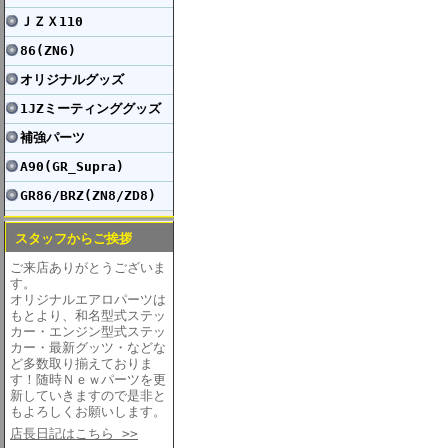
ＪＺＸ110
86(ZN6)
オリジナルグッズ
1JZミーティンググッズ
補強パーツ
A90(GR_Supra)
GR86/BRZ(ZN8/ZD8)
スタッフからご挨拶
ご来店ありがとうございま
す。
オリジナルエアロパーツは
もとより、和名型式ステッ
カー・エンジン型式ステッ
カー・最新グッツ・などな
ど多数取り揃えておりま
す！随時Ｎｅｗパーツを更
新していきますので是非と
もよろしくお願いします。
店長日記はこちら >>