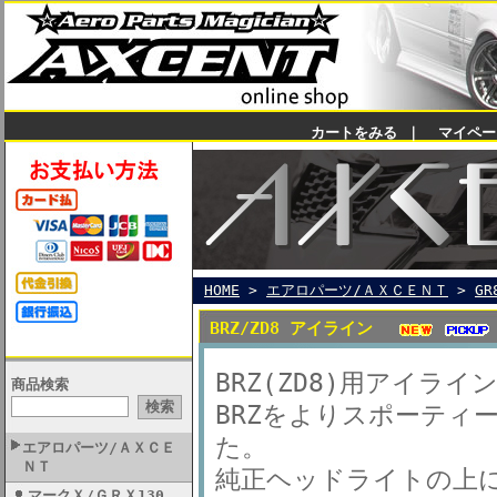
カートをみる
｜
マイペー
HOME
>
エアロパーツ/ＡＸＣＥＮＴ
>
GR
BRZ/ZD8 アイライン
BRZ(ZD8)用アイライ
商品検索
BRZをよりスポーティ
た。
エアロパーツ/ＡＸＣＥ
ＮＴ
純正ヘッドライトの上
マークＸ/ＧＲＸ130