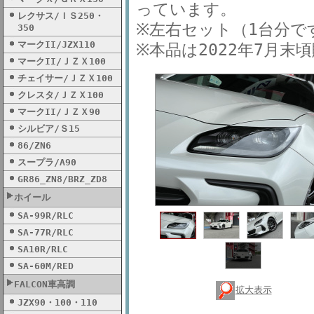
っています。
レクサス/ＩＳ250・
※左右セット（1台分で
350
マークII/JZX110
※本品は2022年7月
マークII/ＪＺＸ100
チェイサー/ＪＺＸ100
クレスタ/ＪＺＸ100
マークII/ＪＺＸ90
シルビア/Ｓ15
86/ZN6
スープラ/A90
GR86_ZN8/BRZ_ZD8
ホイール
SA-99R/RLC
SA-77R/RLC
SA10R/RLC
SA-60M/RED
FALCON車高調
拡大表示
JZX90・100・110