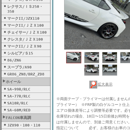
レクサス/ＩＳ250・
350
マークII/JZX110
マークII/ＪＺＸ100
チェイサー/ＪＺＸ100
クレスタ/ＪＺＸ100
マークII/ＪＺＸ90
シルビア/Ｓ15
86/ZN6
スープラ/A90
GR86_ZN8/BRZ_ZD8
ホイール
拡大表示
SA-99R/RLC
SA-77R/RLC
※両面テープ・プライマーは付属しませんので
SA10R/RLC
プライマー） ※FRP製の白ゲルコート仕
SA-60M/RED
エアロ個体差等により調整等必要です。必
在庫切れの場合、10日〜15日前後お時間
FALCON車高調
は付属しませんので、別途ご用意ください。
JZX90・100・110
指定について 必ず、お客様のお車のコ