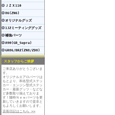
ＪＺＸ110
86(ZN6)
オリジナルグッズ
1JZミーティンググッズ
補強パーツ
A90(GR_Supra)
GR86/BRZ(ZN8/ZD8)
スタッフからご挨拶
ご来店ありがとうございま
す。
オリジナルエアロパーツは
もとより、和名型式ステッ
カー・エンジン型式ステッ
カー・最新グッツ・などな
ど多数取り揃えておりま
す！随時Ｎｅｗパーツを更
新していきますので是非と
もよろしくお願いします。
店長日記はこちら >>