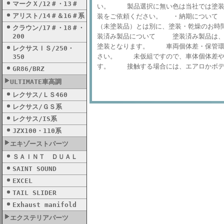
マークＸ/12＃・13＃
い。 製品選択に無い色は当社では塗装
アリスト/14＃＆16＃系
装をご依頼ください。 ・納期について
（未塗装品）とは別に、塗装・乾燥のお時
クラウン/17＃・18＃・
200
装済み製品について 塗装済み製品は、
塗装となります。 車両個体差・保管環
レクサスＩＳ/250・
さい。 未仮組ですので、車体個体差や
350
す。 接触する場合には、エアロかボデ
GR86/BRZ
ULTIMATE車高調
レクサス/ＬＳ460
レクサス/ＧＳ系
レクサス/IS系
JZX100・110系
エキゾーストパーツ
ＳＡＩＮＴ ＤＵＡＬ
SAINT SOUND
EXCEL
TAIL SLIDER
Exhaust manifold
エクステリアパーツ