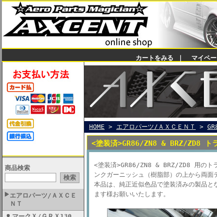
カートをみる
｜
マイペー
HOME
>
エアロパーツ/ＡＸＣＥＮＴ
>
GR
<塗装済>GR86/ZN8 & BRZ/ZD
<塗装済>GR86/ZN8 & BRZ/ZD8
商品検索
ンクガーニッシュ（樹脂部）の上から両面
本品は、純正近似色品で塗装済みの製品と
ます様お願いいたします。
エアロパーツ/ＡＸＣＥ
ＮＴ
マークＸ/ＧＲＸ130