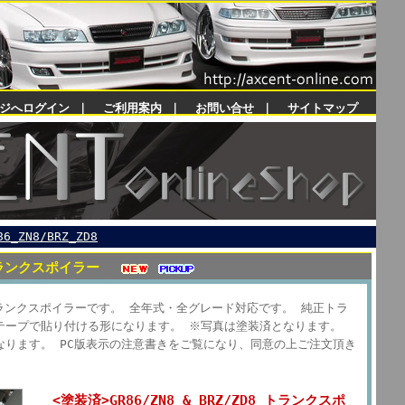
ジへログイン
｜
ご利用案内
｜
お問い合せ
｜
サイトマップ
86_ZN8/BRZ_ZD8
8 トランクスポイラー
 用のトランクスポイラーです。 全年式・全グレード対応です。 純正トラ
テープで貼り付ける形になります。 ※写真は塗装済
となります。
なります。 PC版表示の注意書きをご覧になり、同意の上ご注文頂き
<塗装済>GR86/ZN8 & BRZ/ZD8 トランクスポ