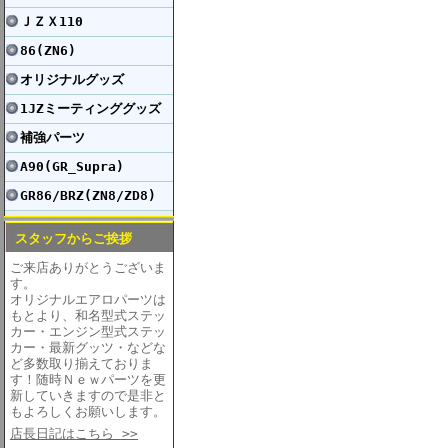
ＪＺＸ110
86(ZN6)
オリジナルグッズ
1JZミーティンググッズ
補強パーツ
A90(GR_Supra)
GR86/BRZ(ZN8/ZD8)
スタッフからご挨拶
ご来店ありがとうございま
す。
オリジナルエアロパーツは
もとより、和名型式ステッ
カー・エンジン型式ステッ
カー・最新グッツ・などな
ど多数取り揃えておりま
す！随時Ｎｅｗパーツを更
新していきますので是非と
もよろしくお願いします。
店長日記はこちら >>