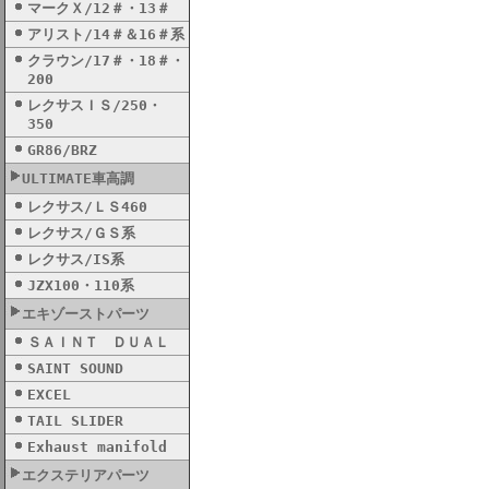
マークＸ/12＃・13＃
アリスト/14＃＆16＃系
クラウン/17＃・18＃・
200
レクサスＩＳ/250・
350
GR86/BRZ
ULTIMATE車高調
レクサス/ＬＳ460
レクサス/ＧＳ系
レクサス/IS系
JZX100・110系
エキゾーストパーツ
ＳＡＩＮＴ ＤＵＡＬ
SAINT SOUND
EXCEL
TAIL SLIDER
Exhaust manifold
エクステリアパーツ