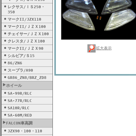
レクサス/ＩＳ250・
350
マークII/JZX110
マークII/ＪＺＸ100
チェイサー/ＪＺＸ100
クレスタ/ＪＺＸ100
拡大表示
マークII/ＪＺＸ90
シルビア/Ｓ15
86/ZN6
スープラ/A90
GR86_ZN8/BRZ_ZD8
ホイール
SA-99R/RLC
SA-77R/RLC
SA10R/RLC
SA-60M/RED
FALCON車高調
JZX90・100・110