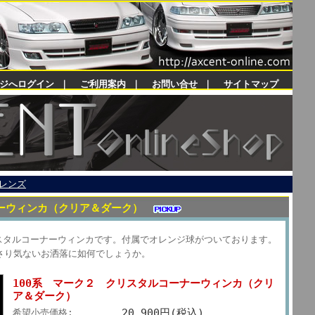
ジへログイン
｜
ご利用案内
｜
お問い合せ
｜
サイトマップ
レンズ
ナーウィンカ（クリア＆ダーク）
リスタルコーナーウィンカです。付属でオレンジ球がついております。
さり気ないお洒落に如何でしょうか。
100系 マーク２ クリスタルコーナーウィンカ（クリ
ア＆ダーク）
20,900円(税込)
希望小売価格: