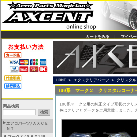
カートをみる
｜
マイペー
HOME
>
エクステリアパーツ
>
クリスタル
100系 マーク２ クリスタルコー
100系マーク２用の純正タイプ形状のク
商品検索
色はクリアとダークをご用意致しました。
エアロパーツ/ＡＸＣＥ
ＮＴ
マークＸ/ＧＲＸ130