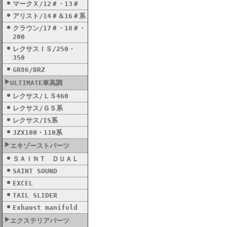
マークＸ/12＃・13＃
アリスト/14＃＆16＃系
クラウン/17＃・18＃・
200
レクサスＩＳ/250・
350
GR86/BRZ
ULTIMATE車高調
レクサス/ＬＳ460
レクサス/ＧＳ系
レクサス/IS系
JZX100・110系
エキゾーストパーツ
ＳＡＩＮＴ ＤＵＡＬ
SAINT SOUND
EXCEL
TAIL SLIDER
Exhaust manifold
エクステリアパーツ