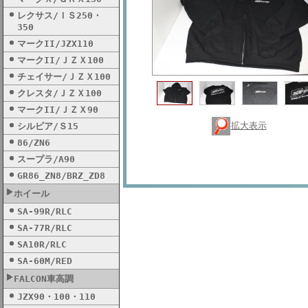
レクサス/ＩＳ250・
350
マークII/JZX110
マークII/ＪＺＸ100
チェイサー/ＪＺＸ100
クレスタ/ＪＺＸ100
マークII/ＪＺＸ90
拡大表示
シルビア/Ｓ15
86/ZN6
スープラ/A90
GR86_ZN8/BRZ_ZD8
ホイール
SA-99R/RLC
SA-77R/RLC
SA10R/RLC
SA-60M/RED
FALCON車高調
JZX90・100・110