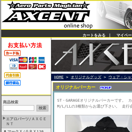
カートをみる
｜
マイペー
HOME
>
オリジナルグッズ
>
ウェア・シャ
オリジナルパーカー
ST・GARAGEオリジナルパーカーです。
商品検索
M/L/LLの3種類からお選び下さい。 走
エアロパーツ/ＡＸＣＥ
ＮＴ
マークＸ/ＧＲＸ130