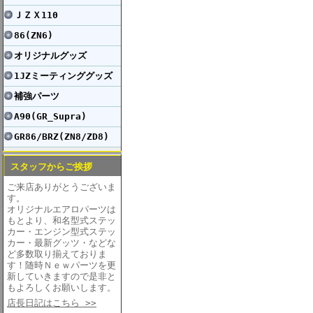
ＪＺＸ110
86(ZN6)
オリジナルグッズ
1JZミーティンググッズ
補強パーツ
A90(GR_Supra)
GR86/BRZ(ZN8/ZD8)
スタッフからご挨拶
ご来店ありがとうございま
す。
オリジナルエアロパーツは
もとより、和名型式ステッ
カー・エンジン型式ステッ
カー・最新グッツ・などな
ど多数取り揃えておりま
す！随時Ｎｅｗパーツを更
新していきますので是非と
もよろしくお願いします。
店長日記はこちら >>